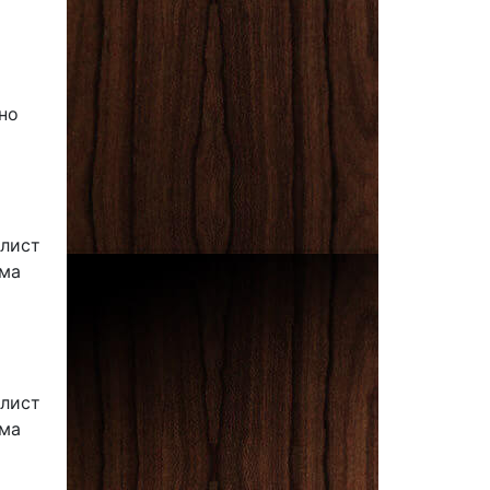
но
алист
ома
алист
ома