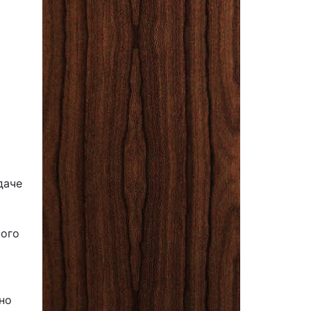
даче
ного
но