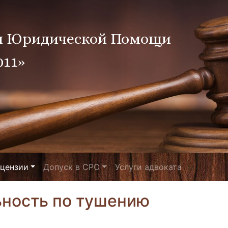
я Юридической Помощи
011»
цензии
Допуск в СРО
Услуги адвоката
ьность по тушению