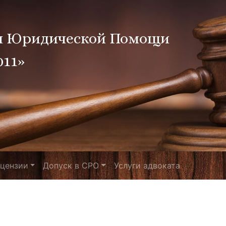
я Юридической Помощи
011»
цензии
Допуск в СРО
Услуги адвоката